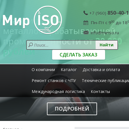
850-40-1
+7 (960)
Станки для
Пн-Пт с 9
00
до 18
металлообрабатывающей
info@miriso.ru
промышленности от
20 000
рублей
СДЕЛАТЬ ЗАКАЗ
О компании
Каталог
Доставка и оплата
Ремонт станков с ЧПУ
Технические публикаци
Международная логистика
Контакты
ПОДРОБНЕЙ