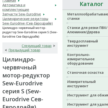
Главная
Каталог
Автоматика и
комплектующие
Запчасти Sew-Eurodrive
Металлообрабатыва
станки
Цилиндрические редукторы
Sew-Eurodrive (Сев-Евродрайв)
Станки для резки ПВХ/
Цилиндро-червячный мотор-
Алюминия/Дерева
редуктор Sew-Eurodrive серия S (Sew-
Eurodrive Сев-Евродрайв)
Твердосплавный
инструмент
Следующий товар
Предыдущий товар
Контрольно-
Цилиндро-
измерительное
оборудование
червячный
Станочная оснастка
мотор-редуктор
Sew-Eurodrive
Измерительный
инструмент
серия S (Sew-
Инструмент для обжи
Eurodrive Сев-
Инструмент для удал
Евродрайв)