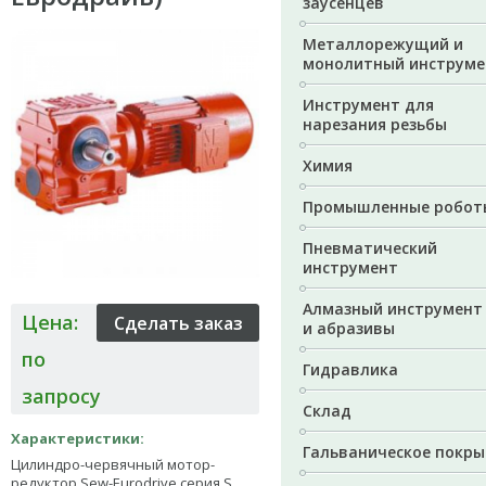
заусенцев
Металлорежущий и
монолитный инструме
Инструмент для
нарезания резьбы
Химия
Промышленные робот
Пневматический
инструмент
Алмазный инструмент
Цена:
и абразивы
по
Гидравлика
запросу
Склад
Характеристики:
Гальваническое покры
Цилиндро-червячный мотор-
редуктор Sew-Eurodrive серия S.