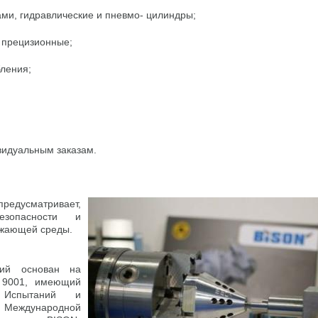
ми, гидравлические и пневмо- цилиндры;
, прецизионные;
бления;
видуальным заказам.
предусматривает,
езопасности и
ужающей среды.
лий основан на
 9001, имеющий
 Испытаний и
 Международной