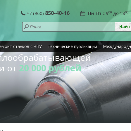
850-40-16
+7 (960)
Пн-Пт с 9
00
до 18
00
емонт станков с ЧПУ
Технические публикации
Международн
аллообрабатывающей
и от
20 000 рублей