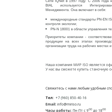
Сети IQNet в 1997 году. С 2006 года 
BIAL используется Интегриров
Менеджмента. Она включает в себя:
международные стандарты PN-EN I
контроля экологии;
PN-N 18001 в области управления те
Приоритеты компании - соответствов
продукции на всех этапах производ
организации труда на рабочих местах и
Наша компания МИР ISO является оф
У нас вы сможете купить станочную о
Свяжитесь с нами любым удобным спо
Тел:
+7 (960) 850-40-16
Email:
info@miriso.ru
00
00
Часы работы:
Пн-Пт с 9
до 18