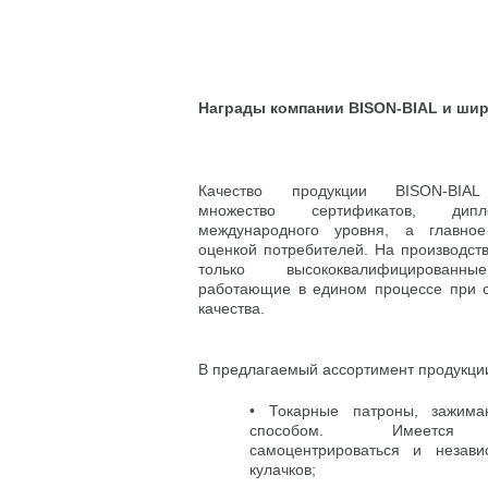
Награды компании BISON-BIAL и ши
Качество продукции BISON-BIAL
множество сертификатов, дипл
международного уровня, а главное
оценкой потребителей. На производст
только высококвалифицированны
работающие в едином процессе при с
качества.
В предлагаемый ассортимент продукции
• Токарные патроны, зажим
способом. Имеется с
самоцентрироваться и незав
кулачков;