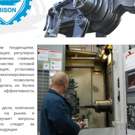
ым тенденциям,
ация, регулярно
вления, главным
чество готовой
ация, установка
оматизированных
в) позволила
делать их более
 эффективность
 дела, компания
я на рынке, и
зучает запросы
ьно следит за
родукции.