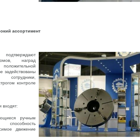
рокий ассортимент
 подтверждают
омов, наград
 положительной
ве задействованы
е сотрудники,
трогом контроле
 входят:
ающиеся ручным
пособность
исимое движение