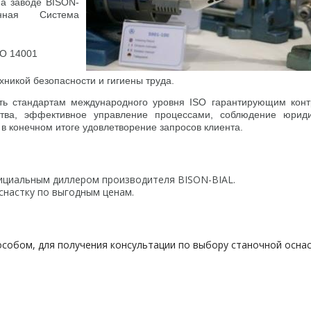
на заводе BISON-
анная Система
SO 14001
хникой безопасности и гигиены труда.
ать стандартам международного уровня ISO гарантирующим конт
ства, эффективное управление процессами, соблюдение юриди
 в конечном итоге удовлетворение запросов клиента.
ициальным диллером производителя BISON-BIAL.
снастку по выгодным ценам.
собом, для получения консультации по выбору станочной оснас