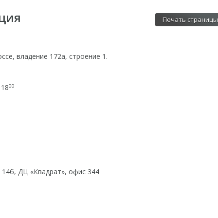
ция
Печать страницы
ссе, владение 172а, строение 1.
 18
00
д. 14б, ДЦ «Квадрат», офис 344