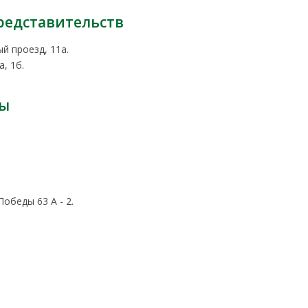
редставительств
й проезд, 11а.
, 1б.
ты
Победы 63 А - 2.