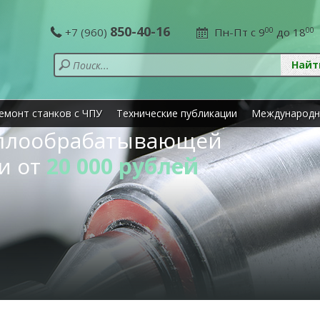
850-40-16
+7 (960)
Пн-Пт с 9
00
до 18
00
емонт станков с ЧПУ
Технические публикации
Международн
аллообрабатывающей
и от
20 000 рублей