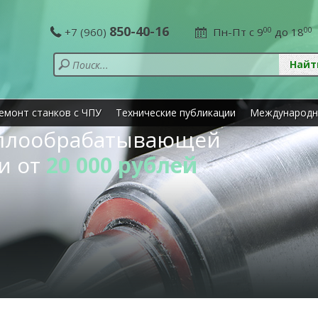
850-40-16
+7 (960)
Пн-Пт с 9
00
до 18
00
емонт станков с ЧПУ
Технические публикации
Международн
аллообрабатывающей
и от
20 000 рублей