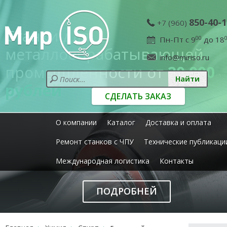
850-40-1
+7 (960)
Станки для
Пн-Пт с 9
00
до 18
металлообрабатывающей
info@miriso.ru
промышленности от
20 000
рублей
СДЕЛАТЬ ЗАКАЗ
О компании
Каталог
Доставка и оплата
Ремонт станков с ЧПУ
Технические публикаци
Международная логистика
Контакты
ПОДРОБНЕЙ