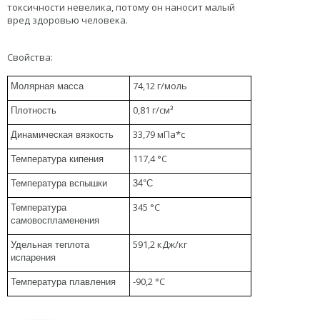
токсичности невелика, потому он наносит малый
вред здоровью человека.
Свойства:
74,12 г/
моль
Молярная масса
0,81 г/см³
Плотность
33,79 мПа*с
Динамическая вязкость
117,4 °C
Температура кипения
Температура вспышки
34°C
345 °C
Температура
самовоспламенения
591,2 кДж/кг
Удельная теплота
испарения
-90,2 °C
Температура плавления