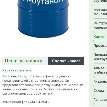
заусен
Металл
моноли
Инстру
нареза
Химия
Промыш
Пневма
инстру
Цена: по запросу
Алмазн
Характеристики:
и абра
Бутиловый спирт
(
бутанол-1
)
— это один из
представителей
одноатомных спиртов
.
Он
Гидрав
представляет собой б
есцветную жидкость с особым
запахом
сивушного масла
. Может смешиваться с
Склад
органическими растворителями.
Гальва
Химическая формула: С4H9OH.