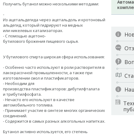
Автома
Получить бутанол можно несколькими методами:
компл
-
Из
ацетальдегида
через
ацетальдоль
и
кротоновый
альдегид
, который
гидрируют
на
медных
или
никелевых
катализаторах
.
Но
- С помощью ацетоно-
бутилового
брожения пищевого сырья.
От
У бутилового спирта широкая сфера использования:
Воп
- Особенно часто используют в роли растворителя в
лакокрасочной промышленности, а также при
Ста
изготовлении смол и пластификаторов.
- Необходим для
На
производства
пластификаторов:
дибутилфталата
и
трибутилфосфата.
- Нечасто его используют в качестве
Тех
автомобильного топлива.
пуб
- Принимает участие в синтезе многих органических
соединений.
- Содержится в самых разных алкогольных напитках.
Бутанол активно используется, его степень