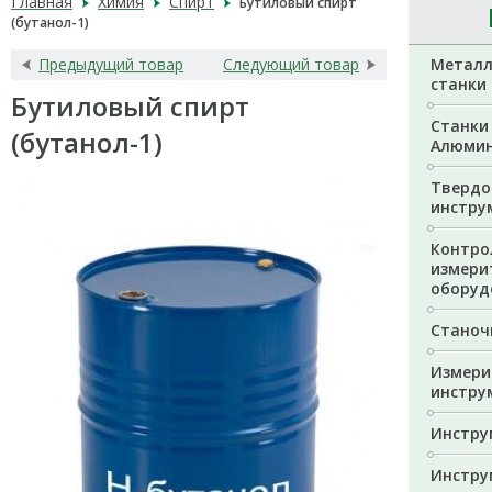
Главная
Химия
Спирт
Бутиловый спирт
(бутанол-1)
Предыдущий товар
Следующий товар
Метал
станки
Бутиловый спирт
Станки 
(бутанол-1)
Алюмин
Твердо
инстру
Контро
измери
оборуд
Станоч
Измери
инстру
Инстру
Инстру