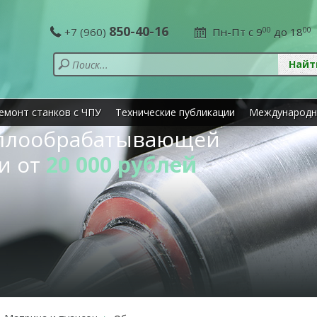
850-40-16
+7 (960)
Пн-Пт с 9
00
до 18
00
емонт станков с ЧПУ
Технические публикации
Международн
аллообрабатывающей
и от
20 000 рублей