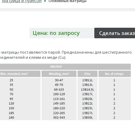
Матрица и пуансон
Обжимные матрицы
Цена: по запросу
матрицы поставляются парой. Предназначены для шестигранного
оединителей и клемм из меди (Cu).