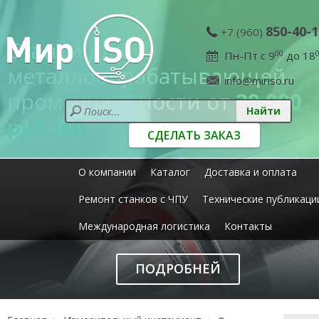
850-40-1
+7 (960)
Станки для
Пн-Пт с 9
00
до 18
металлообрабатывающей
info@miriso.ru
промышленности от
20 000
рублей
СДЕЛАТЬ ЗАКАЗ
О компании
Каталог
Доставка и оплата
Ремонт станков с ЧПУ
Технические публикаци
Международная логистика
Контакты
ПОДРОБНЕЙ