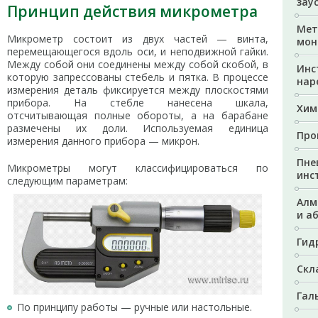
зау
Принцип действия микрометра
Мет
Микрометр состоит из двух частей — винта,
мон
перемещающегося вдоль оси, и неподвижной гайки.
Между собой они соединены между собой скобой, в
Инс
которую запрессованы стебель и пятка. В процессе
нар
измерения деталь фиксируется между плоскостями
прибора. На стебле нанесена шкала,
Хим
отсчитывающая полные обороты, а на барабане
размечены их доли. Используемая единица
Про
измерения данного прибора — микрон.
Пне
Микрометры могут классифицироваться по
инс
следующим параметрам:
Алм
и а
Гид
Скл
Гал
По принципу работы — ручные или настольные.