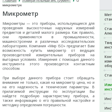
Главная
Измерительный инструмент
О
микрометре
Микрометр
Мет
ста
Микрометры — это приборы, использующиеся для
проведения высокоточных наружных измерений
Ста
предметов и деталей малого размера. Как правило,
Алю
они применяются в промышленности,
машиностроении и различных исследовательских
Тве
лабораториях. Компания «Мир ISO» предлагает Вам
инс
возможность купить микрометр от ведущих
производителей измерительных приборов на
Кон
выгодных условиях. Измерения с помощью данного
изм
инструмента этого производятся контактным
обо
способом.
Ста
При выборе данного прибора стоит обращать
внимание не только, какая на микрометр цена, но и
Изм
на его надежность и технические параметры. В
инс
прилагаемой инструкции по эксплуатации Вы
найдете подробную характеристику прибора, а
Инс
также информацию о его правильной настройке и
методику определения погрешности.
Инс