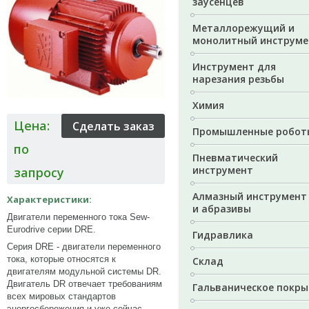
заусенцев
Металлорежущий и
монолитный инструме
Инструмент для
нарезания резьбы
Химия
Цена:
Промышленные робот
по
Пневматический
инструмент
запросу
Алмазный инструмент
Характеристики:
и абразивы
Двигатели переменного тока Sew-
Eurodrive серии DRE.
Гидравлика
Серия DRE - двигатели переменного
тока, которые относятся к
Склад
двигателям модульной системы DR.
Двигатель DR отвечает требованиям
Гальваническое покры
всех мировых стандартов
энергосбережения и уже сейчас