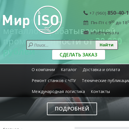
850-40-1
+7 (960)
Станки для
Пн-Пт с 9
00
до 18
металлообрабатывающей
info@miriso.ru
промышленности от
20 000
рублей
СДЕЛАТЬ ЗАКАЗ
О компании
Каталог
Доставка и оплата
Ремонт станков с ЧПУ
Технические публикаци
Международная логистика
Контакты
ПОДРОБНЕЙ