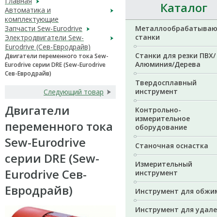
Главная
Каталог
Автоматика и
комплектующие
Запчасти Sew-Eurodrive
Металлообрабатыва
станки
Электродвигатели Sew-
Eurodrive (Сев-Евродрайв)
Станки для резки ПВХ/
Двигатели переменного тока Sew-
Алюминия/Дерева
Eurodrive серии DRE (Sew-Eurodrive
Сев-Евродрайв)
Твердосплавный
инструмент
Следующий товар
Двигатели
Контрольно-
измерительное
переменного тока
оборудование
Sew-Eurodrive
Станочная оснастка
серии DRE (Sew-
Измерительный
Eurodrive Сев-
инструмент
Евродрайв)
Инструмент для обжи
Инструмент для удал