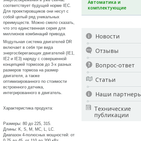
Автоматика и
соответствует будущей норме IEC.
комплектующие
Для проектировщиков они несут с
собой целый ряд уникальных
преимуществ. Можно смело сказать,
что это единственная серия для
миллионов комбинаций привода.
Новости
Модульная система двигателей DR
включает в себя три вида
Отзывы
энергосберегающих двигателей (IE1,
IE2 и IE3) наряду с совершенной
Вопрос-ответ
концепцией тормозов до 3-х разных
размеров тормоза на размер
двигателя, а также
Статьи
оптимизированного по стоимости
встроенного датчика,
Наши партнер
интегрированного в двигатель.
Технические
Характеристика продукта:
публикации
Размеры: 80 до 225, 315.
Длины: K, S, M, MC, L, LC.
Диапазон 4-полюсных мощностей: от
0,75 до 45, от 110 до 200 кВт.