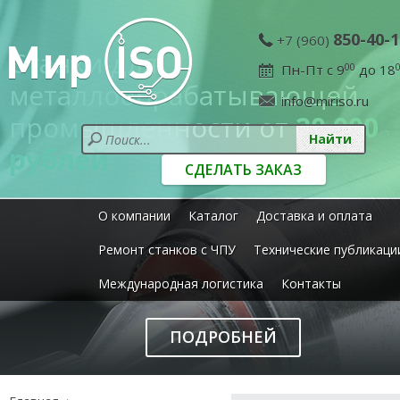
850-40-1
+7 (960)
Станки для
Пн-Пт с 9
00
до 18
металлообрабатывающей
info@miriso.ru
промышленности от
20 000
рублей
СДЕЛАТЬ ЗАКАЗ
О компании
Каталог
Доставка и оплата
Ремонт станков с ЧПУ
Технические публикаци
Международная логистика
Контакты
ПОДРОБНЕЙ