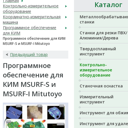
Главная
Каталог
Контрольно-измерительное
оборудование
Координатно-измерительная
Металлообрабатыва
станки
машина
Программное обеспечение
Станки для резки ПВХ/
для КИМ
Алюминия/Дерева
Программное обеспечение для КИМ
MSURF-S и MSURF-I Mitutoyo
Твердосплавный
инструмент
Предыдущий товар
Программное
Контрольно-
измерительное
обеспечение для
оборудование
КИМ MSURF-S и
Станочная оснастка
MSURF-I Mitutoyo
Измерительный
инструмент
Инструмент для обжи
Инструмент для удал