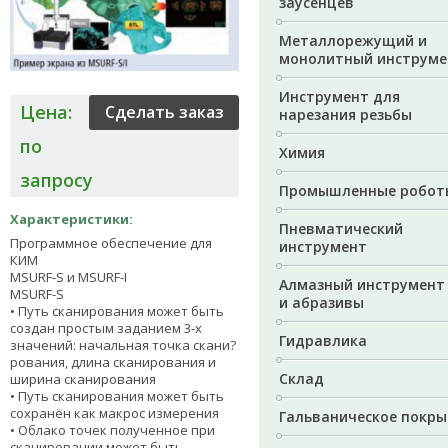
заусенцев
Металлорежущий и
монолитный инструме
Инструмент для
Цена:
нарезания резьбы
по
Химия
запросу
Промышленные робот
Характеристики:
Пневматический
Программное обеспечение для
инструмент
КИМ
MSURF-S и MSURF-I
Алмазный инструмент
MSURF-S
и абразивы
• Путь сканирования может быть
создан простым заданием 3-х
Гидравлика
значений: начальная точка скани?
рования, длина сканирования и
Склад
ширина сканирования
• Путь сканирования может быть
сохранён как макрос измерения
Гальваническое покры
• Облако точек полученное при
сканировании может быть