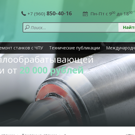
850-40-16
+7 (960)
Пн-Пт с 9
00
до 18
00
емонт станков с ЧПУ
Технические публикации
Международн
аллообрабатывающей
и от
20 000 рублей