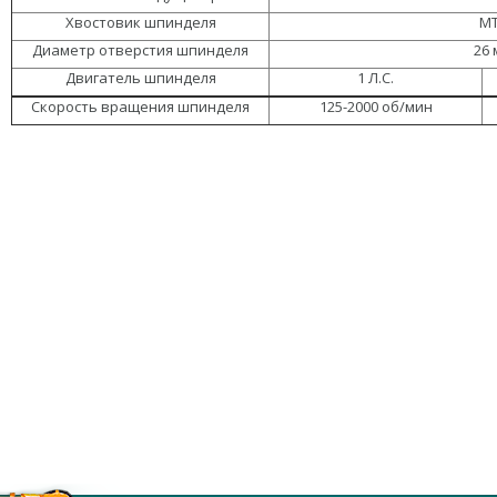
Хвостовик шпинделя
M
Диаметр отверстия шпинделя
26 
Двигатель шпинделя
1 Л.С.
Скорость вращения шпинделя
125-2000 об/мин