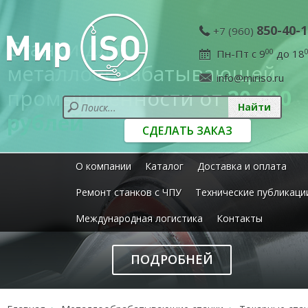
850-40-1
+7 (960)
Станки для
Пн-Пт с 9
00
до 18
металлообрабатывающей
info@miriso.ru
промышленности от
20 000
рублей
СДЕЛАТЬ ЗАКАЗ
О компании
Каталог
Доставка и оплата
Ремонт станков с ЧПУ
Технические публикаци
Международная логистика
Контакты
ПОДРОБНЕЙ