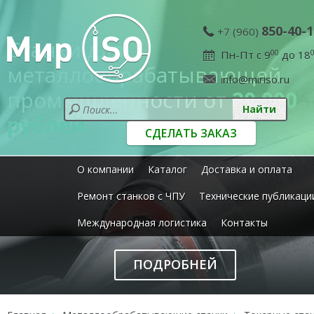
850-40-1
+7 (960)
Станки для
Пн-Пт с 9
00
до 18
металлообрабатывающей
info@miriso.ru
промышленности от
20 000
рублей
СДЕЛАТЬ ЗАКАЗ
О компании
Каталог
Доставка и оплата
Ремонт станков с ЧПУ
Технические публикаци
Международная логистика
Контакты
ПОДРОБНЕЙ