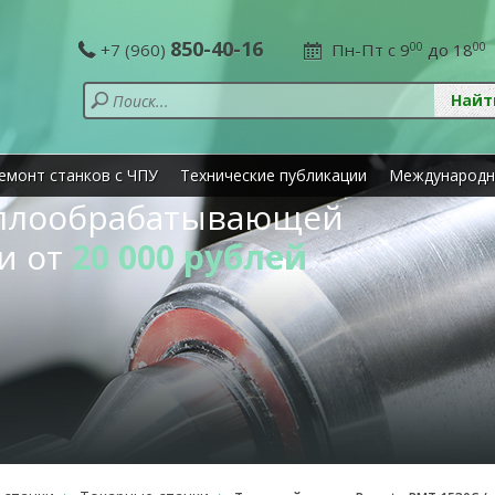
850-40-16
+7 (960)
Пн-Пт с 9
00
до 18
00
емонт станков с ЧПУ
Технические публикации
Международн
аллообрабатывающей
и от
20 000 рублей