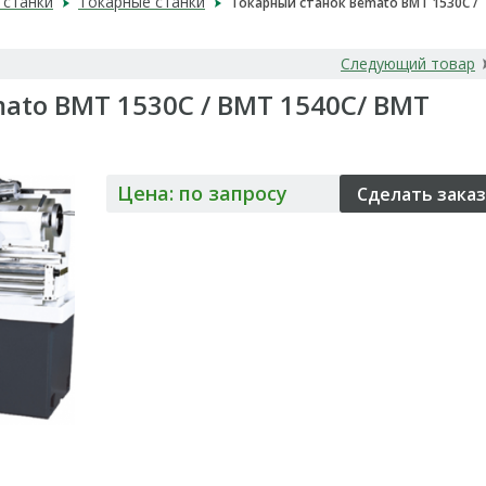
станки
Токарные станки
Токарный станок Bemato BMT 1530C /
Следующий товар
ato BMT 1530C / BMT 1540C/ BMT
Цена: по запросу