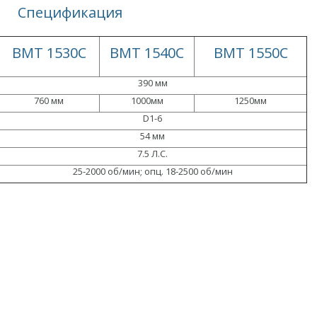
Спецификация
BMT 1530C
BMT 1540C
BMT 1550C
390 мм
760 мм
1000мм
1250мм
D1-6
54 мм
7.5 Л.С.
25-2000 об/мин; опц. 18-2500 об/мин