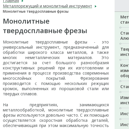
Главная
Металлорежущий и монолитный инструмент
Монолитные твердосплавные фрезы
Мет
Монолитные
ста
твердосплавные фрезы
Ста
Алю
Монолитные твердосплавные фрезы - это
универсальный инструмент, предназначенный для
Тве
обработки широкого класса металлов, а также
инс
многих неметаллических материалов. Это
достигается за счет большого разнообразия
Кон
конструктивных решений при их изготовлении и
изм
применения в процессе производства современных
обо
многослойных покрытий. Фрезерование
производится с помощью нескольких режущих
Ста
кромок, выполненных из порошковой стали или
твердых сплавов.
Изм
инс
На предприятиях, занимающихся
металлообработкой, монолитные твердосплавные
Инс
фрезы используются довольно часто. С их помощью
осуществляется скоростная обработка деталей,
Инс
обеспечивающая при этом максимальную точность