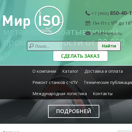
850-40-1
+7 (960)
Станки для
Пн-Пт с 9
00
до 18
металлообрабатывающей
info@miriso.ru
промышленности от
20 000
рублей
СДЕЛАТЬ ЗАКАЗ
О компании
Каталог
Доставка и оплата
Ремонт станков с ЧПУ
Технические публикаци
Международная логистика
Контакты
ПОДРОБНЕЙ