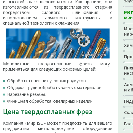
зау
и высокий класс шероховатости. Как правило, они
изготавливаются из твердосплавного стержня
Мет
посредством силового шлифования с
мон
использованием алмазного инструмента и
специальной технологии охлаждения.
Инс
нар
Хим
Про
Монолитные твердосплавные фрезы могут
Пне
применяться для следующих основных целей:
инс
Обработка внешних угловых радиусов.
Алм
Обдирка труднообрабатываемых материалов.
и а
Нарезание резьбы.
Финишная обработка ювелирных изделий.
Гид
Цена твердосплавных фрез
Скл
Компания «Мир ISO» может предложить для вашего
Гал
предприятия металлорежущее оборудование