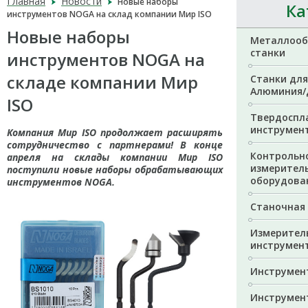
Главная
Новости
Новые наборы
Ка
инструментов NOGA на склад компании Мир ISO
Новые наборы
Металлоо
станки
инструментов NOGA на
складе компании Мир
Станки для
Алюминия/
ISO
Твердоспл
инструмен
Компания Мир ISO продолжает расширять
сотрудничество с партнерами! В конце
Контрольн
апреля на склады компании Мир ISO
измерител
поступили новые наборы обрабатывающих
оборудова
инструментов NOGA.
Станочная 
Измерител
инструмен
Инструмен
Инструмен