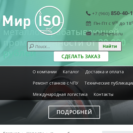
850-40-1
+7 (960)
Станки для
Пн-Пт с 9
00
до 18
металлообрабатывающей
info@miriso.ru
промышленности от
20 000
рублей
СДЕЛАТЬ ЗАКАЗ
О компании
Каталог
Доставка и оплата
Ремонт станков с ЧПУ
Технические публикаци
Международная логистика
Контакты
ПОДРОБНЕЙ