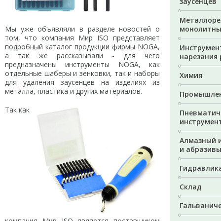
заусенцев
Металлоре
монолитны
Мы уже объявляли в разделе новостей о
том, что компания Мир ISO представляет
подробный каталог продукции фирмы NOGA,
Инструмен
а так же рассказывали - для чего
нарезания 
предназначены инструменты NOGA, как
отдельные шаберы и зенковки, так и наборы
Химия
для удаления заусенцев на изделиях из
металла, пластика и других материалов.
Промышлен
Так как
Пневматич
инструмен
Алмазный 
и абразив
Гидравлик
Склад
Гальванич
компания Мир ISO является поставщиком