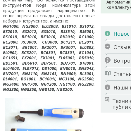
Автоматик
инструментов Noga, номенклатура этой
комплект
продукции продолжает наращиваться. В
конце апреля на склады доставлены новые
наборы инструментов, а именно:
NG1000, NG3000, EL02003, BS1010, BS1012,
BS2010, BS2012, BS3010, BS3510, BS6001,
Новос
BS1018, BK1010, BK3010, BK2010, RC1000,
RC2000, RC3000, CH3000, BC1211, BC2011,
Отзы
BC3011, BR1001, BR2001, BR3001, EL0802,
EL0902, BC3201, BC6301, BC8301, BC1041,
BC1651, EX2001, EX3001, EL05003, BD5010,
Вопро
BD5501, BD6610, BD7501, BD7701, BT8001,
EL04003, EL07013, DB1000, BN8010, BN8043,
Стать
BN7001, BN8110, BN8143, BN9009, BL3001,
BL4001, BO1001, BC1001I, NG3100, NG3500,
NG3400, NG1700, NG1200, NG1100, NG3200,
Наши 
NG3300, NG8350, NG8150, NG8200.
Технич
публи