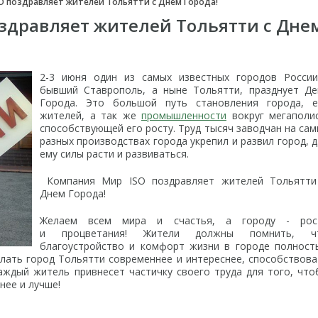
O поздравляет жителей Тольятти с Днем Города!
здравляет жителей Тольятти с Дне
2-3 июня один из самых известных городов России
бывший Ставрополь, а ныне Тольятти, празднует Де
Города. Это большой путь становления города, е
жителей, а так же
промышленности
вокруг мегаполис
способствующей его росту. Труд тысяч заводчан на сам
разных производствах города укрепил и развил город, 
ему силы расти и развиваться.
Компания Мир ISO поздравляет жителей Тольятти
Днем Города!
Желаем всем мира и счастья, а городу - рос
и процветания! Жители должны помнить, ч
благоустройство и комфорт жизни в городе полност
елать город Тольятти современнее и интереснее, способствова
каждый житель привнесет частичку своего труда для того, что
нее и лучше!