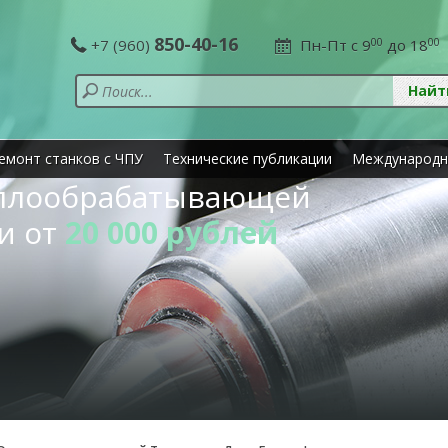
850-40-16
+7 (960)
Пн-Пт с 9
00
до 18
00
емонт станков с ЧПУ
Технические публикации
Международн
аллообрабатывающей
и от
20 000 рублей