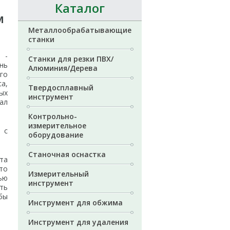
Каталог
м
Металлообрабатывающие
станки
 -
Станки для резки ПВХ/
нь
Алюминия/Дерева
го
а,
Твердосплавный
ых
инструмент
дал
Контрольно-
измерительное
 с
оборудование
Станочная оснастка
та
то
Измерительный
ью
инструмент
ть
бы
Инструмент для обжима
Инструмент для удаления