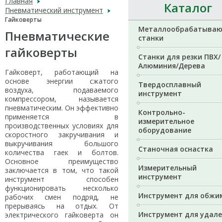
Главная
Каталог
Пневматический инструмент
Гайковерты
Металлообрабатыва
Пневматические
станки
гайковерты
Станки для резки ПВХ/
Алюминия/Дерева
Гайковерт, работающий на
основе энергии сжатого
Твердосплавный
воздуха, подаваемого
инструмент
компрессором, называется
пневматическим. Он эффективно
Контрольно-
применяется в
измерительное
производственных условиях для
оборудование
скоростного закручивания и
выкручивания большого
Станочная оснастка
количества гаек и болтов.
Основное преимущество
Измерительный
заключается в том, что такой
инструмент
инструмент способен
функционировать несколько
Инструмент для обжи
рабочих смен подряд, не
прерываясь на отдых. От
Инструмент для удал
электрического гайковерта он