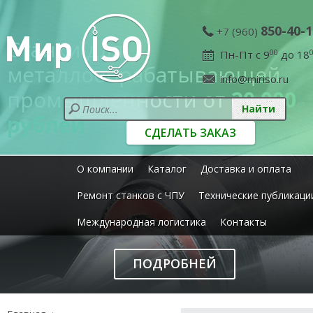
850-40-1
+7 (960)
Станки для
Пн-Пт с 9
00
до 18
металлообрабатывающей
info@miriso.ru
промышленности от
20 000
рублей
СДЕЛАТЬ ЗАКАЗ
О компании
Каталог
Доставка и оплата
Ремонт станков с ЧПУ
Технические публикаци
Международная логистика
Контакты
ПОДРОБНЕЙ