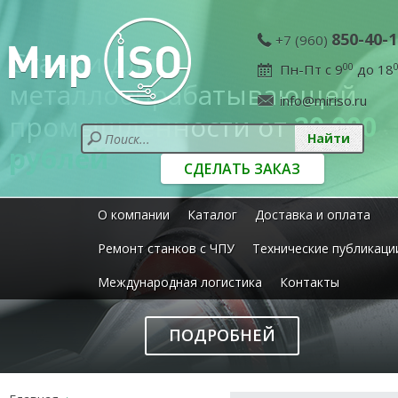
850-40-1
+7 (960)
Станки для
Пн-Пт с 9
00
до 18
металлообрабатывающей
info@miriso.ru
промышленности от
20 000
рублей
СДЕЛАТЬ ЗАКАЗ
О компании
Каталог
Доставка и оплата
Ремонт станков с ЧПУ
Технические публикаци
Международная логистика
Контакты
ПОДРОБНЕЙ