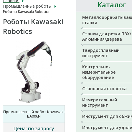
Главная
Каталог
Промышленные роботы
Роботы Kawasaki Robotics
Металлообрабатыва
Роботы Kawasaki
станки
Robotics
Станки для резки ПВХ/
Алюминия/Дерева
Твердосплавный
инструмент
Контрольно-
измерительное
оборудование
Станочная оснастка
Измерительный
инструмент
Промышленный робот Kawasaki
BA006N
Инструмент для обжи
Инструмент для удал
Цена: по запросу