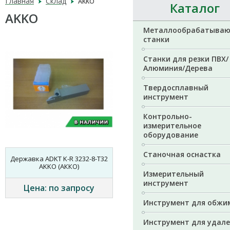
Главная
Склад
AKKO
Каталог
AKKO
Металлообрабатыва
станки
Станки для резки ПВХ/
Алюминия/Дерева
Твердосплавный
инструмент
Контрольно-
измерительное
оборудование
Станочная оснастка
Державка ADKT K-R 3232-8-T32
AKKO (АККО)
Измерительный
инструмент
Цена: по запросу
Инструмент для обжи
Инструмент для удал