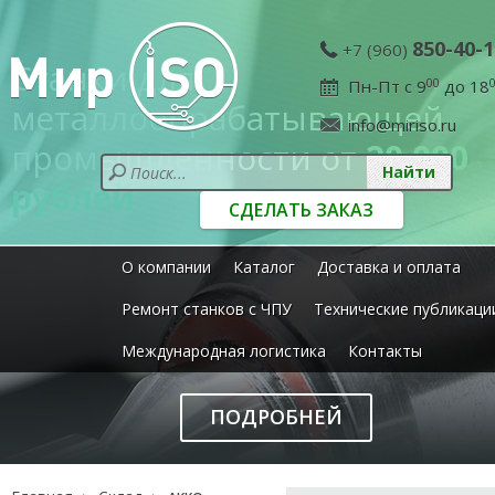
850-40-1
+7 (960)
Станки для
Пн-Пт с 9
00
до 18
металлообрабатывающей
info@miriso.ru
промышленности от
20 000
рублей
СДЕЛАТЬ ЗАКАЗ
О компании
Каталог
Доставка и оплата
Ремонт станков с ЧПУ
Технические публикаци
Международная логистика
Контакты
ПОДРОБНЕЙ