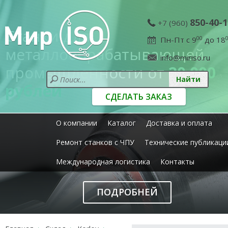
850-40-1
+7 (960)
Станки для
Пн-Пт с 9
00
до 18
металлообрабатывающей
info@miriso.ru
промышленности от
20 000
рублей
СДЕЛАТЬ ЗАКАЗ
О компании
Каталог
Доставка и оплата
Ремонт станков с ЧПУ
Технические публикаци
Международная логистика
Контакты
ПОДРОБНЕЙ