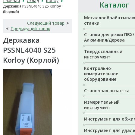
Главная
Склад
Korloy
Каталог
Державка PSSNL4040 S25 Korloy
(Корлой)
Металлообрабатыва
Следующий товар
станки
Предыдущий товар
Станки для резки ПВХ/
Державка
Алюминия/Дерева
PSSNL4040 S25
Твердосплавный
инструмент
Korloy (Корлой)
Контрольно-
измерительное
оборудование
Станочная оснастка
Измерительный
инструмент
Инструмент для обжи
Инструмент для удал