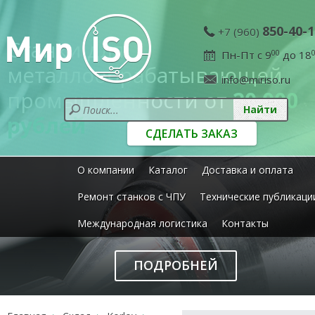
850-40-1
+7 (960)
Станки для
Пн-Пт с 9
00
до 18
металлообрабатывающей
info@miriso.ru
промышленности от
20 000
рублей
СДЕЛАТЬ ЗАКАЗ
О компании
Каталог
Доставка и оплата
Ремонт станков с ЧПУ
Технические публикаци
Международная логистика
Контакты
ПОДРОБНЕЙ