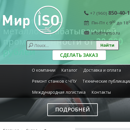
850-40-1
+7 (960)
Станки для
Пн-Пт с 9
00
до 18
металлообрабатывающей
info@miriso.ru
промышленности от
20 000
рублей
СДЕЛАТЬ ЗАКАЗ
О компании
Каталог
Доставка и оплата
Ремонт станков с ЧПУ
Технические публикаци
Международная логистика
Контакты
ПОДРОБНЕЙ