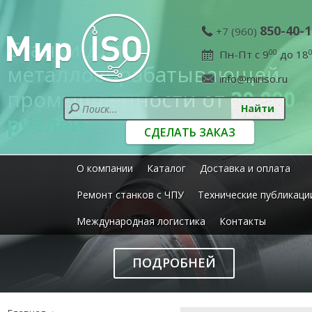
850-40-1
+7 (960)
Станки для
Пн-Пт с 9
00
до 18
металлообрабатывающей
info@miriso.ru
промышленности от
20 000
рублей
СДЕЛАТЬ ЗАКАЗ
О компании
Каталог
Доставка и оплата
Ремонт станков с ЧПУ
Технические публикаци
Международная логистика
Контакты
ПОДРОБНЕЙ