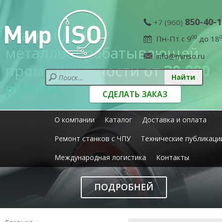
850-40-1
+7 (960)
Станки для
Пн-Пт с 9
00
до 18
металлообрабатывающей
info@miriso.ru
промышленности от
20 000
рублей
СДЕЛАТЬ ЗАКАЗ
О компании
Каталог
Доставка и оплата
Ремонт станков с ЧПУ
Технические публикаци
Международная логистика
Контакты
ПОДРОБНЕЙ