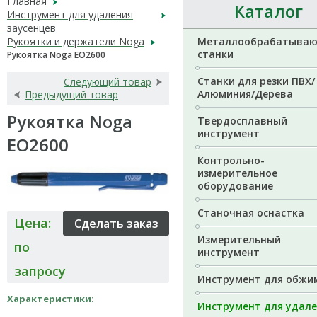
Главная
Каталог
Инструмент для удаления
заусенцев
Рукоятки и держатели Noga
Металлообрабатыва
станки
Рукоятка Noga EO2600
Станки для резки ПВХ/
Следующий товар
Алюминия/Дерева
Предыдущий товар
Рукоятка Noga
Твердосплавный
инструмент
EO2600
Контрольно-
измерительное
оборудование
Станочная оснастка
Цена:
Измерительный
по
инструмент
запросу
Инструмент для обжи
Характеристики:
Инструмент для удал