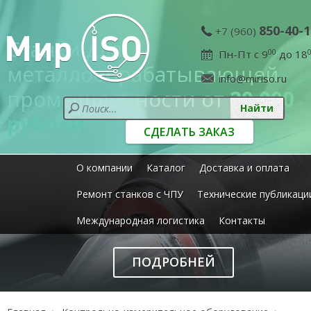
850-40-1
+7 (960)
Станки для
Пн-Пт с 9
00
до 18
металлообрабатывающей
info@miriso.ru
промышленности от
20 000
рублей
СДЕЛАТЬ ЗАКАЗ
О компании
Каталог
Доставка и оплата
Ремонт станков с ЧПУ
Технические публикаци
Международная логистика
Контакты
ПОДРОБНЕЙ