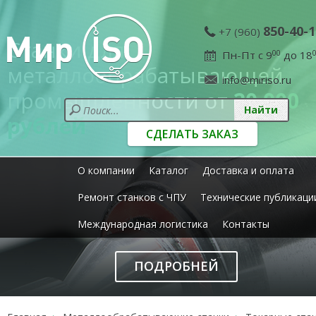
850-40-1
+7 (960)
Станки для
Пн-Пт с 9
00
до 18
металлообрабатывающей
info@miriso.ru
промышленности от
20 000
рублей
СДЕЛАТЬ ЗАКАЗ
О компании
Каталог
Доставка и оплата
Ремонт станков с ЧПУ
Технические публикаци
Международная логистика
Контакты
ПОДРОБНЕЙ