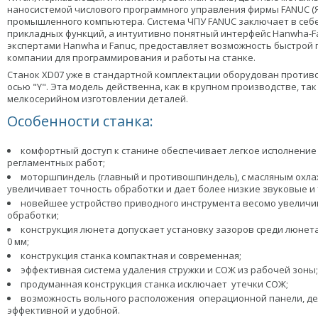
наносистемой числового программного управления фирмы FАNUC (Я
промышленного компьютера. Система ЧПУ FANUC заключает в себе
прикладных функций, а интуитивно понятный интерфейс Hanwha-Fa
экспертами Hanwha и Fanuc, предоставляет возможность быстрой 
компании для программирования и работы на станке.
Станок XD07 уже в стандартной комплектации оборудован проти
осью "Y". Эта модель действенна, как в крупном производстве, так 
мелкосерийном изготовлении деталей.
Особенности станка:
комфортный доступ к станине обеспечивает легкое исполнение
регламентных работ;
моторшпиндель (главный и противошпиндель), с масляным охл
увеличивает точность обработки и дает более низкие звуковые и
новейшее устройство приводного инструмента весомо увелич
обработки;
конструкция люнета допускает установку зазоров среди люнета
0 мм;
конструкция станка компактная и современная;
эффективная система удаления стружки и СОЖ из рабочей зоны;
продуманная конструкция станка исключает утечки СОЖ;
возможность вольного расположения операционной панели, де
эффективной и удобной.