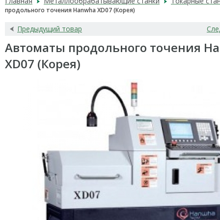
Главная
Металлообрабатывающие станки
Токарные ста
продольного точения Hanwha XD07 (Корея)
Предыдущий товар
Сле
Автоматы продольного точения H
XD07 (Корея)