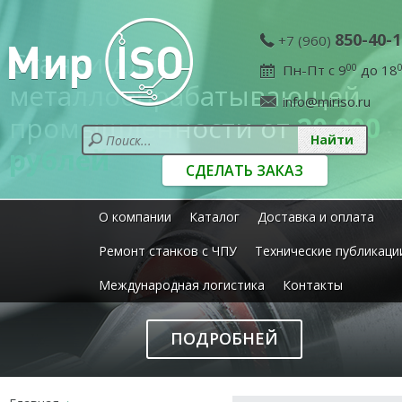
850-40-1
+7 (960)
Станки для
Пн-Пт с 9
00
до 18
металлообрабатывающей
info@miriso.ru
промышленности от
20 000
рублей
СДЕЛАТЬ ЗАКАЗ
О компании
Каталог
Доставка и оплата
Ремонт станков с ЧПУ
Технические публикаци
Международная логистика
Контакты
ПОДРОБНЕЙ