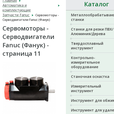
Главная
Каталог
Автоматика и
комплектующие
Запчасти Fanuc
Металлообрабатыва
Сервомоторы -
станки
Серводвигатели Fanuc (Фанук)
Сервомоторы -
Станки для резки ПВХ/
Алюминия/Дерева
Серводвигатели
Fanuc (Фанук) -
Твердосплавный
инструмент
страница 11
Контрольно-
измерительное
оборудование
Станочная оснастка
Измерительный
инструмент
Инструмент для обжи
Инструмент для удал