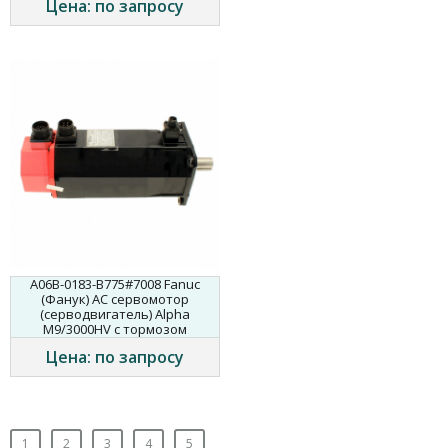
Цена: по запросу
A06B-0183-B775#7008 Fanuc
(Фанук) AC сервомотор
(серводвигатель) Alpha
M9/3000HV с тормозом
Цена: по запросу
1
2
3
4
5