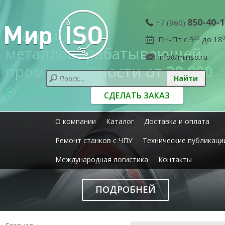
850-40-1
+7 (960)
Станки для
Пн-Пт с 9
00
до 18
металлообрабатывающей
info@miriso.ru
промышленности от
20 000
рублей
СДЕЛАТЬ ЗАКАЗ
О компании
Каталог
Доставка и оплата
Ремонт станков с ЧПУ
Технические публикаци
Международная логистика
Контакты
ПОДРОБНЕЙ