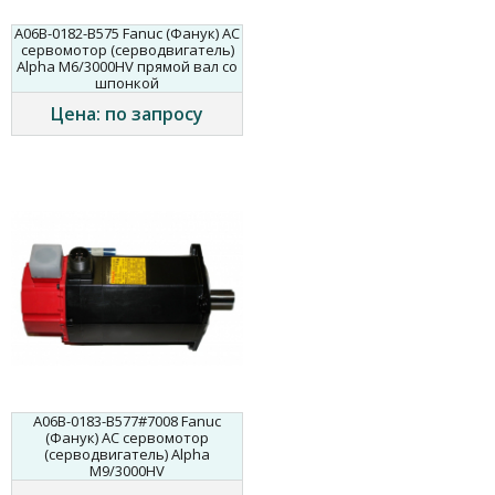
A06B-0182-B575 Fanuc (Фанук) AC
сервомотор (серводвигатель)
Alpha M6/3000HV прямой вал со
шпонкой
Цена: по запросу
A06B-0183-B577#7008 Fanuc
(Фанук) AC сервомотор
(серводвигатель) Alpha
M9/3000HV