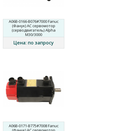
A06B-0166-B076#7000 Fanuc
(Фанук) AC сервомотор
(серводвигатель) Alpha
M30/3000
Цена: по запросу
A06B-0171-B775#7008 Fanuc
(Фанук) AC сервомотор