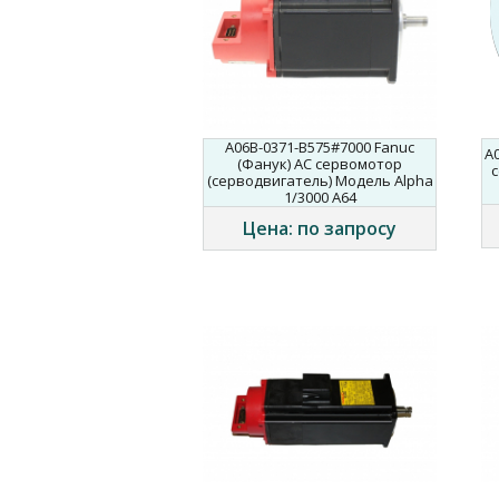
A06B-0371-B575#7000 Fanuc
A
(Фанук) AC сервомотор
с
(серводвигатель) Модель Alpha
1/3000 A64
Цена: по запросу