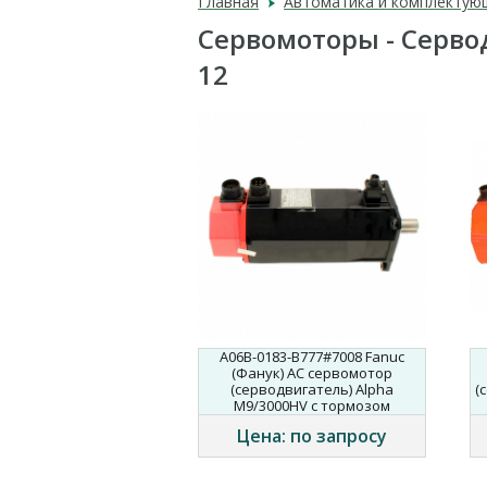
Главная
Автоматика и комплектую
Сервомоторы - Сервод
12
A06B-0183-B777#7008 Fanuc
(Фанук) AC сервомотор
(серводвигатель) Alpha
(
M9/3000HV с тормозом
Цена: по запросу