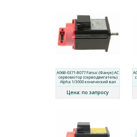
A06B-0371-B077 Fanuc (Фанук) AC
A
сервомотор (серводвигатель)
с
Alpha 1/3000 конический вал
Цена: по запросу