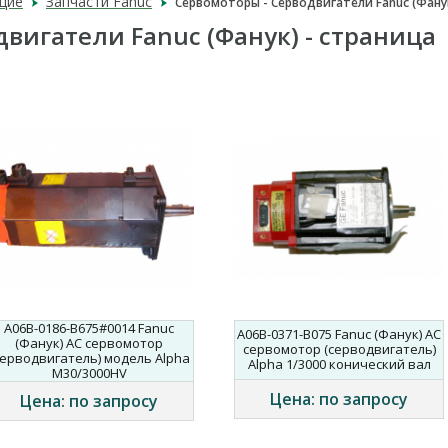
щие
Запчасти Fanuc
Сервомоторы - Серводвигатели Fanuc (Фану
вигатели Fanuc (Фанук) - страница
A06B-0186-B675#0014 Fanuc
A06B-0371-B075 Fanuc (Фанук) AC
(Фанук) AC сервомотор
сервомотор (серводвигатель)
серводвигатель) модель Alpha
Alpha 1/3000 конический вал
M30/3000HV
Цена: по запросу
Цена: по запросу