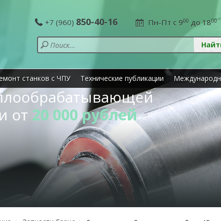
850-40-16
+7 (960)
Пн-Пт с 9
00
до 18
00
емонт станков с ЧПУ
Технические публикации
Международн
аллообрабатывающей
и от
20 000 рублей