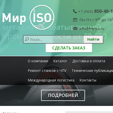
850-40-1
+7 (960)
Станки для
Пн-Пт с 9
00
до 18
металлообрабатывающей
info@miriso.ru
промышленности от
20 000
рублей
СДЕЛАТЬ ЗАКАЗ
О компании
Каталог
Доставка и оплата
Ремонт станков с ЧПУ
Технические публикаци
Международная логистика
Контакты
ПОДРОБНЕЙ