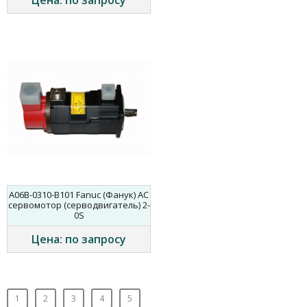
Цена: по запросу
A06B-0310-B101 Fanuc (Фанук) AC
сервомотор (серводвигатель) 2-
0S
Цена: по запросу
1
2
3
4
5