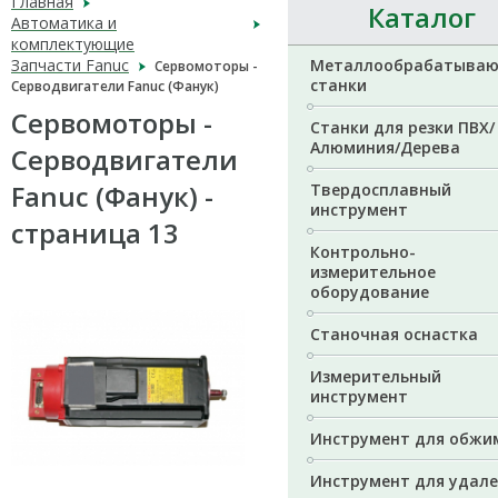
Главная
Каталог
Автоматика и
комплектующие
Запчасти Fanuc
Металлообрабатыва
Сервомоторы -
станки
Серводвигатели Fanuc (Фанук)
Сервомоторы -
Станки для резки ПВХ/
Алюминия/Дерева
Серводвигатели
Fanuc (Фанук) -
Твердосплавный
инструмент
страница 13
Контрольно-
измерительное
оборудование
Станочная оснастка
Измерительный
инструмент
Инструмент для обжи
Инструмент для удал