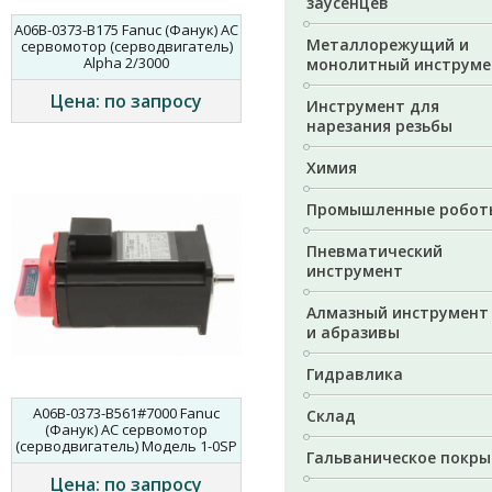
заусенцев
A06B-0373-B175 Fanuc (Фанук) AC
Металлорежущий и
сервомотор (серводвигатель)
Alpha 2/3000
монолитный инструме
Цена: по запросу
Инструмент для
нарезания резьбы
Химия
Промышленные робот
Пневматический
инструмент
Алмазный инструмент
и абразивы
Гидравлика
A06B-0373-B561#7000 Fanuc
Склад
(Фанук) AC сервомотор
(серводвигатель) Модель 1-0SP
Гальваническое покры
Цена: по запросу