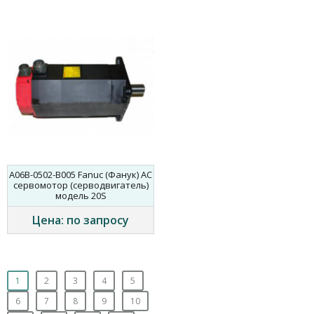
A06B-0502-B005 Fanuc (Фанук) AC
сервомотор (серводвигатель)
модель 20S
Цена: по запросу
1
2
3
4
5
6
7
8
9
10