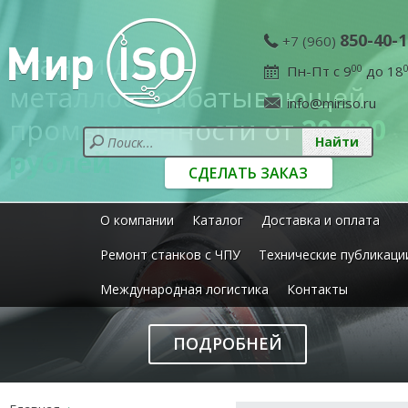
850-40-1
+7 (960)
Станки для
Пн-Пт с 9
00
до 18
металлообрабатывающей
info@miriso.ru
промышленности от
20 000
рублей
СДЕЛАТЬ ЗАКАЗ
О компании
Каталог
Доставка и оплата
Ремонт станков с ЧПУ
Технические публикаци
Международная логистика
Контакты
ПОДРОБНЕЙ