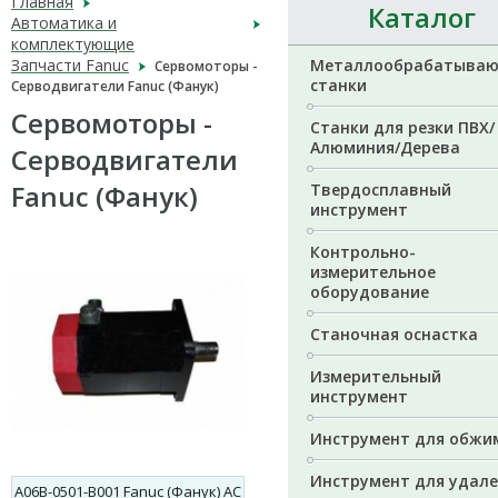
Главная
Каталог
Автоматика и
комплектующие
Запчасти Fanuc
Металлообрабатыва
Сервомоторы -
станки
Серводвигатели Fanuc (Фанук)
Сервомоторы -
Станки для резки ПВХ/
Алюминия/Дерева
Серводвигатели
Fanuc (Фанук)
Твердосплавный
инструмент
Контрольно-
измерительное
оборудование
Станочная оснастка
Измерительный
инструмент
Инструмент для обжи
Инструмент для удал
A06B-0501-B001 Fanuc (Фанук) AC