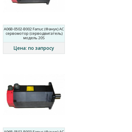
A06B-0502-B002 Fanuc (Фанук) AC
сервомотор (серводвигатель)
модель 20S
Цена: по запросу
A06B-0502-B003 Fanuc (Фанук) AC